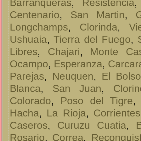
Barranqueras
,
Resistencia
Centenario
,
San Martin
,
Longchamps
,
Clorinda
,
Vi
Ushuaia
,
Tierra del Fuego
,
Libres
,
Chajari
,
Monte Ca
Ocampo
,
Esperanza
,
Carcar
Parejas
,
Neuquen
,
El Bols
Blanca
,
San Juan
,
Clori
Colorado
,
Poso del Tigre
Hacha
,
La Rioja
,
Corrientes
Caseros
,
Curuzu Cuatia
,
B
Rosario
,
Correa
,
Reconquis