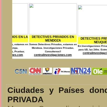
IVES PRIVADOS EN
DETECTIVES P
DETECTIVES PRIVADOS EN
MENDOZA
RI
NEUQUEN
tives Privados, estamos en
Somos Detectives Pr
En Investigaciones Privadas trabajamos
Investigaciones Privadas.
Contamos con la 
para UD, las 24hs. Estmos en Neuquen.
Consultenos!!
Consul
centralinvestigaciones.com
linvestigaciones.com
centralinvest
Ciudades y Países do
PRIVADA