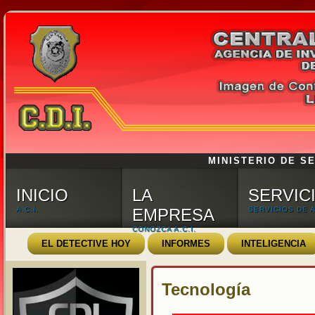
MINISTERIO DE SE
INICIO
LA
SERVIC
A.C.I.
EMPRESA
SERVICIOS DE A.
CONOZCA A.C.I.
EL DETECTIVE HOY
INFORMES
INTELIGENCIA
Tecnología