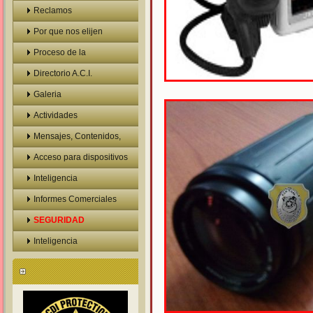
Reclamos
Por que nos elijen
Proceso de la
Investigacion
Directorio A.C.I.
Galeria
Actividades
Confidenciales
Mensajes, Contenidos,
Mails
Acceso para dispositivos
moviles
Inteligencia
Informes Comerciales
Personales
SEGURIDAD
Inteligencia