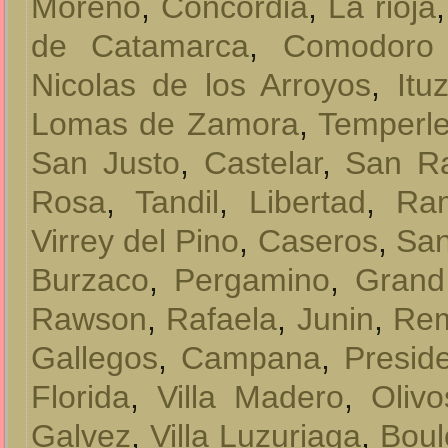
Moreno
,
Concordia
,
La rioja
de Catamarca
,
Comodoro 
Nicolas de los Arroyos
,
Itu
Lomas de Zamora
,
Temperl
San Justo
,
Castelar
,
San Ra
Rosa
,
Tandil
,
Libertad
,
Ra
Virrey del Pino
,
Caseros
,
San
Burzaco
,
Pergamino
,
Grand
Rawson
,
Rafaela
,
Junin
,
Rem
Gallegos
,
Campana
,
Presid
Florida
,
Villa Madero
,
Olivo
Galvez
,
Villa Luzuriaga
,
Bou