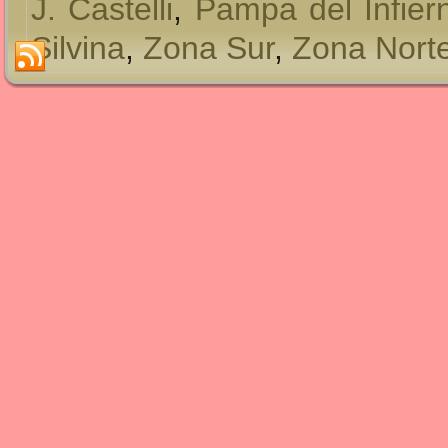
J. Castelli
,
Pampa del Infier
Silvina
,
Zona Sur
,
Zona Nort