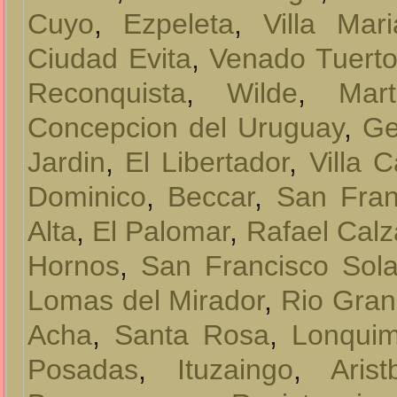
Cuyo
,
Ezpeleta
,
Villa Mari
Ciudad Evita
,
Venado Tuert
Reconquista
,
Wilde
,
Mart
Concepcion del Uruguay
,
Ge
Jardin
,
El Libertador
,
Villa 
Dominico
,
Beccar
,
San Fran
Alta
,
El Palomar
,
Rafael Cal
Hornos
,
San Francisco Sol
Lomas del Mirador
,
Rio Gra
Acha
,
Santa Rosa
,
Lonquim
Posadas
,
Ituzaingo
,
Aris